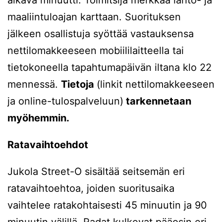
alkava minuutti. Toimitsija merkkaa lähtö- ja
maaliintuloajan karttaan. Suorituksen
jälkeen osallistuja syöttää vastauksensa
nettilomakkeeseen mobiililaitteella tai
tietokoneella tapahtumapäivän iltana klo 22
mennessä.
Tietoja
(linkit nettilomakkeeseen
ja online-tulospalveluun)
tarkennetaan
myöhemmin.
Ratavaihtoehdot
Jukola Street-O sisältää seitsemän eri
ratavaihtoehtoa, joiden suoritusaika
vaihtelee ratakohtaisesti 45 minuutin ja 90