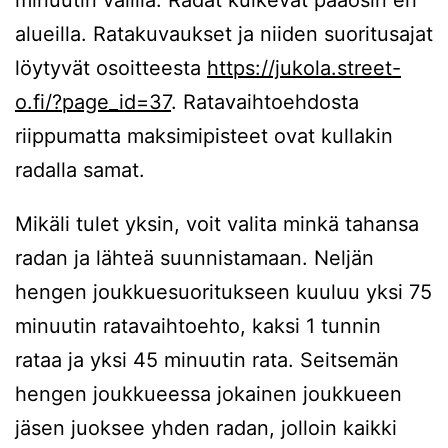
minuutin välillä. Radat kulkevat pääosin eri
alueilla. Ratakuvaukset ja niiden suoritusajat
löytyvät osoitteesta
https://jukola.street-
o.fi/?page_id=37
. Ratavaihtoehdosta
riippumatta maksimipisteet ovat kullakin
radalla samat.
Mikäli tulet yksin, voit valita minkä tahansa
radan ja lähteä suunnistamaan. Neljän
hengen joukkuesuoritukseen kuuluu yksi 75
minuutin ratavaihtoehto, kaksi 1 tunnin
rataa ja yksi 45 minuutin rata. Seitsemän
hengen joukkueessa jokainen joukkueen
jäsen juoksee yhden radan, jolloin kaikki