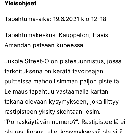
Yleisohjeet
Tapahtuma-aika: 19.6.2021 klo 12-18
Tapahtumakeskus: Kauppatori, Havis
Amandan patsaan kupeessa
Jukola Street-O on pistesuunnistus, jossa
tarkoituksena on kerätä tavoiteajan
puitteissa mahdollisimman paljon pisteitä.
Leimaus tapahtuu vastaamalla kartan
takana olevaan kysymykseen, joka liittyy
rastipisteen yksityiskohtaan, esim.
”Porraskäytävän numero?”. Rastipisteellä ei
ole rastilippua, ellei kysymyksessä ole sitä