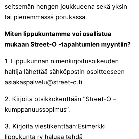
seitsemän hengen joukkueena sekä yksin
tai pienemmässä porukassa.
Miten lippukuntamme voi osallistua
mukaan Street-O -tapahtumien myyntiin?
1. Lippukunnan nimenkirjoitusoikeuden
haltija lähettää sähköpostin osoitteeseen
asiakaspalvelu@street-o.fi
2. Kirjoita otsikkokenttään ”Street-O –
kumppanuussopimus”.
3. Kirjoita viestikenttään:Esimerkki
lippukunta ry haluaa tehdä