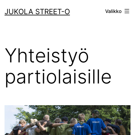
Siirry
JUKOLA STREET-O
Valikko
sisältöön
Yhteistyö
partiolaisille